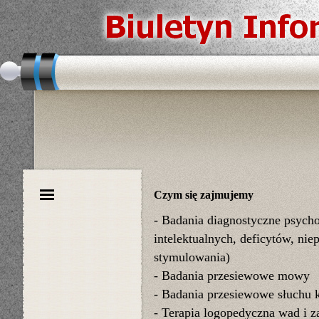
Czym się zajmujemy
-
B
adania diagnostyczne psycho
intelektualnych, deficytów, ni
stymulowania)
- B
adania przesiewowe mowy
-
B
adania przesiewowe słuchu
-
T
erapia logopedyczna wad i