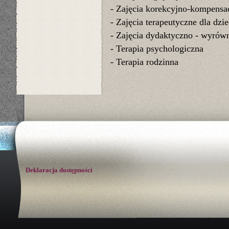
-
Z
ajęcia korekcyjno-kompensa
-
Z
ajęcia terapeutyczne dla dzi
-
Z
ajęcia dydaktyczno - wyrów
-
T
erapia psychologiczna
-
T
erapia rodzinna
Deklaracja dostępności